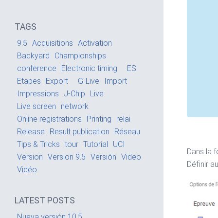
TAGS
9.5
Acquisitions
Activation
Backyard
Championships
conference
Electronic timing
ES
Etapes
Export
G-Live
Import
Impressions
J-Chip
Live
Live screen
network
Online registrations
Printing
relai
Release
Result publication
Réseau
Tips & Tricks
tour
Tutorial
UCI
Dans la f
Version
Version 9.5
Versión
Video
Définir a
Vidéo
LATEST POSTS
Nueva versión 10.5